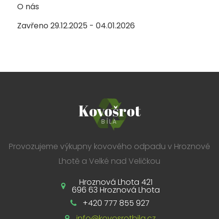
O nás
Zavřeno 29.12.2025 - 04.01.2026
Kovošrot
BÍLA
Provozujeme výkupny kovového odpadu v Hroznové
Lhotě a Velké nad Veličkou
Hroznová Lhota 421
696 63 Hroznová Lhota
+420 777 855 927
info@kovosrotbila.cz