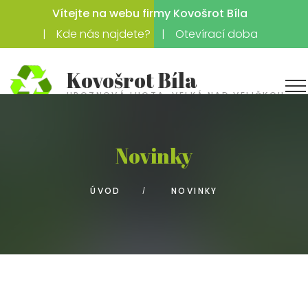
Vítejte na webu firmy Kovošrot Bíla
Kde nás najdete?
Otevírací doba
Kovošrot Bíla
HROZNOVÁ LHOTA, VELKÁ NAD VELIČKOU
Novinky
ÚVOD
NOVINKY