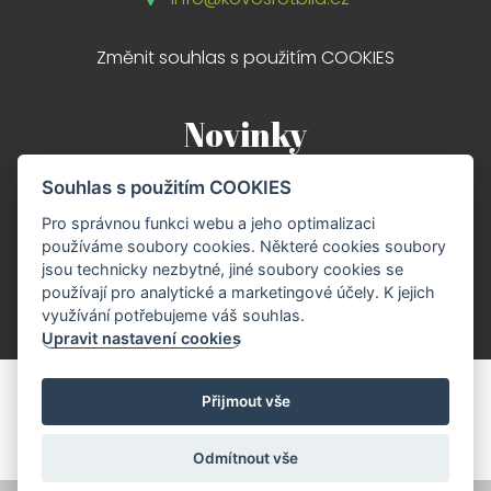
Změnit souhlas s použitím COOKIES
Novinky
Souhlas s použitím COOKIES
Nové webové stránky
Pro správnou funkci webu a jeho optimalizaci
29.04
používáme soubory cookies. Některé cookies soubory
jsou technicky nezbytné, jiné soubory cookies se
používají pro analytické a marketingové účely. K jejich
využívání potřebujeme váš souhlas.
Upravit nastavení cookies
Přijmout vše
© 2019 KOVOSROTBILA.CZ
BY
MAGPIE.CZ
Odmítnout vše